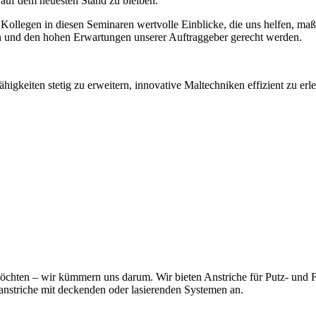
 auf dem neuesten Stand zu bleiben.
ollegen in diesen Seminaren wertvolle Einblicke, die uns helfen, maß
ren und den hohen Erwartungen unserer Auftraggeber gerecht werden.
gkeiten stetig zu erweitern, innovative Maltechniken effizient zu erler
n möchten – wir kümmern uns darum. Wir bieten Anstriche für Putz- und
anstriche mit deckenden oder lasierenden Systemen an.