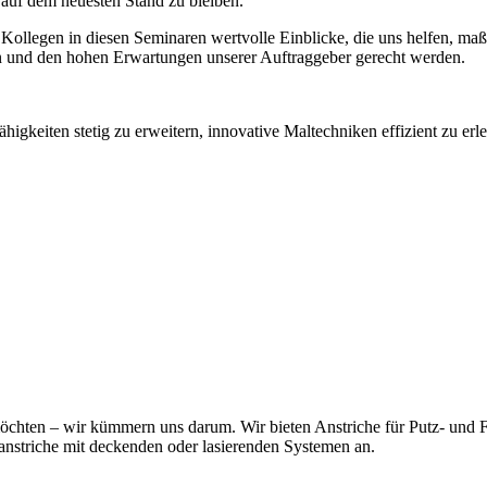
 auf dem neuesten Stand zu bleiben.
ollegen in diesen Seminaren wertvolle Einblicke, die uns helfen, maß
ren und den hohen Erwartungen unserer Auftraggeber gerecht werden.
gkeiten stetig zu erweitern, innovative Maltechniken effizient zu erler
n möchten – wir kümmern uns darum. Wir bieten Anstriche für Putz- und
anstriche mit deckenden oder lasierenden Systemen an.